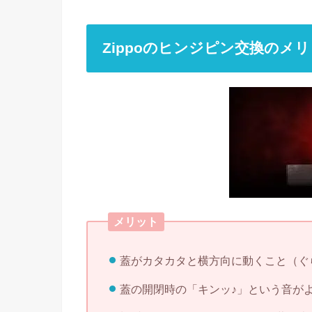
Zippoのヒンジピン交換のメ
メリット
蓋がカタカタと横方向に動くこと（ぐ
蓋の開閉時の「キンッ♪」という音が