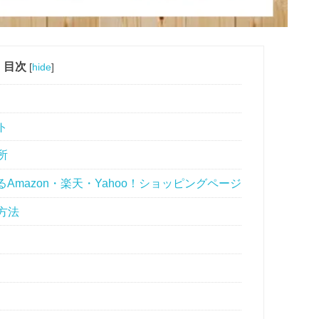
目次
[
hide
]
ト
所
mazon・楽天・Yahoo！ショッピングページ
方法