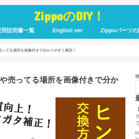
ZippoのDIY！
理用説明書一覧
English ver
Zippoパーツ
や売ってる場所を画像付きで分かりやすく解説！
方法や売ってる場所を画像付きで分か
H