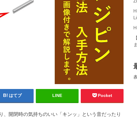
Z
H
L
H
はてブ
LINE
Pocket
り、開閉時の気持ちのいい「キンッ」という音だったり